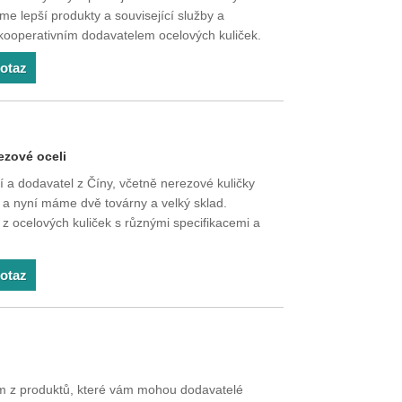
e lepší produkty a související služby a
ooperativním dodavatelem ocelových kuliček.
dotaz
ezové oceli
í a dodavatel z Číny, včetně nerezové kuličky
 a nyní máme dvě továrny a velký sklad.
 ocelových kuliček s různými specifikacemi a
dotaz
m z produktů, které vám mohou dodavatelé