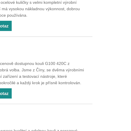
ocelové kuličky s velmi kompletní výrobní
° C má vysokou nákladnou výkonnost, dobrou
iroce používána.
dotaz
 a cenově dostupnou kouli G100 420C z
dobrá volba. Jsme z Číny, se dvěma výrobními
zařízení a testovací nástroje, které
okročilé a každý krok je přísně kontrolován.
dotaz
vysoce kvalitní a odolnou kouli z nerezové