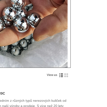
View as
420C
 jedním z různých typů nerezových kuliček od
 naší výroby a prodeje. S více než 20 lety