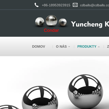
+86-18953923915
cdballs@cdballs.c
DOMOV
O NÁS
PRODUKTY