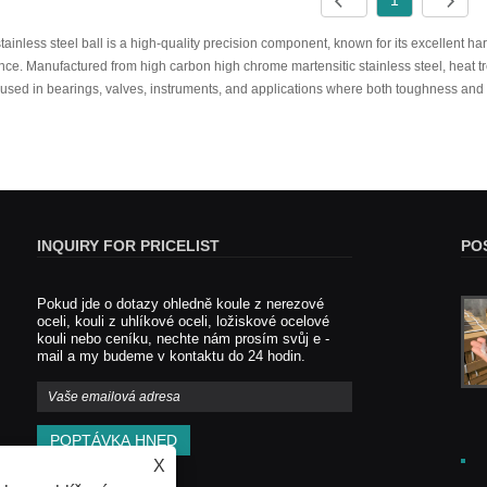
1
ainless steel ball
is a high-quality precision component, known for its excellent h
nce. Manufactured from high carbon high chrome martensitic stainless steel, heat tr
 used in bearings, valves, instruments, and applications where both toughness and 
INQUIRY FOR PRICELIST
PO
Pokud jde o dotazy ohledně koule z nerezové
Inovace v průmyslu nízkohlíkových
oceli, kouli z uhlíkové oceli, ložiskové ocelové
ocelářských míčků
kouli nebo ceníku, nechte nám prosím svůj e -
2025/01/21
mail a my budeme v kontaktu do 24 hodin.
Nízkohlíkový ocelový průmysl
zaznamenal významný vývoj a označil,
že způsob, jakým se komponenty
přesné jsou vyráběny a používány v
různých průmyslových aplikacích,
X
vstoupil do fáze změn.