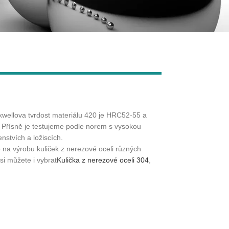
Live
ckwellova tvrdost materiálu 420 je HRC52-55 a
. Přísně je testujeme podle norem s vysokou
nstvích a ložiscích.
 na výrobu kuliček z nerezové oceli různých
si můžete i vybrat
Kulička z nerezové oceli 304
,