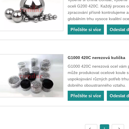
oceli G200 420C. Každý proces o
zpracování přísně kontrolujeme 
globálním trhu vysoce kvalitní oce
Přečtěte si více
Odeslat 
G1000 420C nerezová kulička
G1000 420C nerezová ocel vám př
může produkovat ocelové koule s
uspokojování různých potřeb trhu
dobrého oboustranného vztahu.
Přečtěte si více
Odeslat 