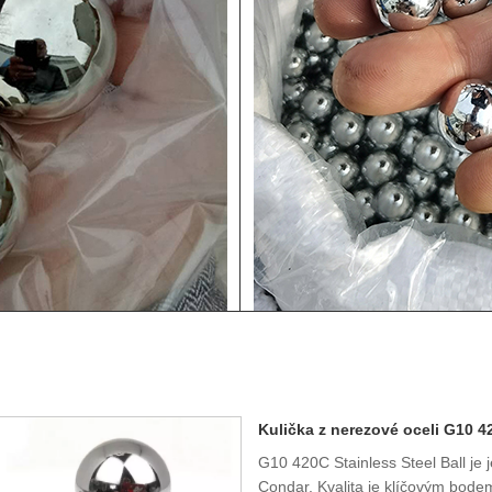
Kulička z nerezové oceli G10 
G10 420C Stainless Steel Ball je
Condar. Kvalita je klíčovým bodem