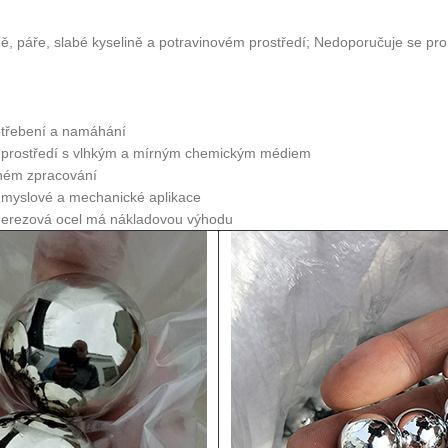
dě, páře, slabé kyselině a potravinovém prostředí; Nedoporučuje se p
potřebení a namáhání
o prostředí s vlhkým a mírným chemickým médiem
lném zpracování
růmyslové a mechanické aplikace
 nerezová ocel má nákladovou výhodu