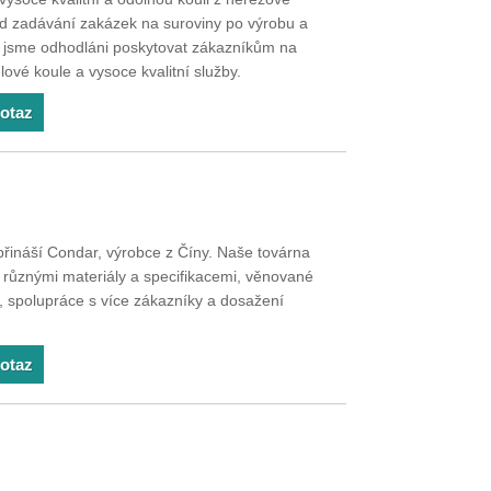
d zadávání zakázek na suroviny po výrobu a
a jsme odhodláni poskytovat zákazníkům na
lové koule a vysoce kvalitní služby.
dotaz
ináší Condar, výrobce z Číny. Naše továrna
 různými materiály a specifikacemi, věnované
, spolupráce s více zákazníky a dosažení
dotaz