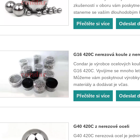
zkušeností v oboru vám poskytnem
staneme se vaším dlouhodobým k
Přečtěte si více
Odeslat 
G16 420C nerezová koule z ner
Condar je výrobce ocelových koul
G16 420C. Vyvíjíme se mnoho let
Můžeme vám poskytnout výrobky z
materiály a dodávat je včas.
Přečtěte si více
Odeslat 
G40 420C z nerezové oceli
G40 420C nerezová ocel je jední