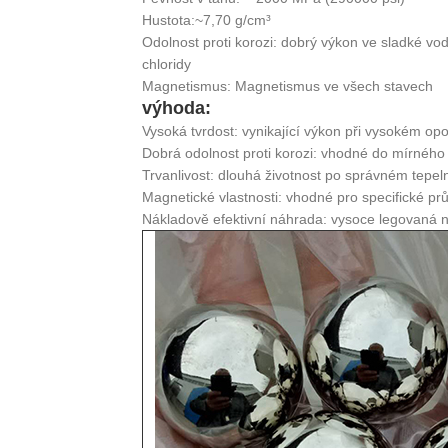
Hustota:~7,70 g/cm³
Odolnost proti korozi: dobrý výkon ve sladké vo
chloridy
Magnetismus: Magnetismus ve všech stavech
výhoda:
Vysoká tvrdost: vynikající výkon při vysokém o
Dobrá odolnost proti korozi: vhodné do mírnéh
Trvanlivost: dlouhá životnost po správném tepe
Magnetické vlastnosti: vhodné pro specifické p
Nákladově efektivní náhrada: vysoce legovaná