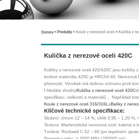
>
Produkty
>
Koule z nerezové oceli
>
Kulička z n
Domov
Kulička z nerezové oceli 420C
Kuličky z nerezové oceli 420/420C jsou kuličky 
tvrdost materiálu 420C je HRC54-60. Nerezová k
přesností. Výrobek má dobrou ochranu proti koroz
f hledáte vhodný
Kulička z nerezové oceli 420C
d
specifikací, velikostí a materiálů， Například tot
Koule z nerezové oceli 316/316L
a
Balíky z nere
Klíčové technické specifikace:
Složení: chrom 12 – 14 %, uhlík 0,95 – 1,20 %,
Textura: Martenzitická nerezová ocel, kalená a
Tvrdost: Rockwell C 52 – 60 (po tepelném zprac
Pevnost v tahu: ≈ 2000 MPa (290000 psi)