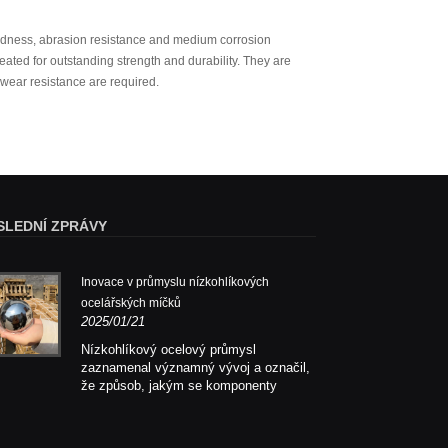
ardness, abrasion resistance and medium corrosion
eated for outstanding strength and durability. They are
wear resistance are required.
SLEDNÍ ZPRÁVY
Inovace v průmyslu nízkohlíkových
Inov
ocelářských míčků
ocel
2025/01/21
2025
Nízkohlíkový ocelový průmysl
Nízk
zaznamenal významný vývoj a označil,
zazn
že způsob, jakým se komponenty
že z
přesné jsou vyráběny a používány v
přes
různých průmyslových aplikacích,
různ
vstoupil do fáze změn.
vsto