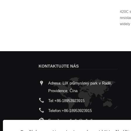
420C st
resista
widely
KONTAKTUJTE NÁS
Adresa: LIX průmyslový park v Radě,
Providence, Čína
Tel:
+86-18953923915
Telefon:
+86-18953923915
E-mailem:
cdballs@cdballs.com