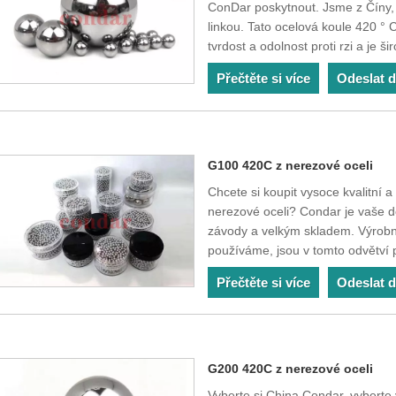
ConDar poskytnout. Jsme z Číny, 
linkou. Tato ocelová koule 420 
tvrdost a odolnost proti rzi a je š
Přečtěte si více
Odeslat 
G100 420C z nerezové oceli
Chcete si koupit vysoce kvalitní
nerezové oceli? Condar je vaše 
závody a velkým skladem. Výrobní 
používáme, jsou v tomto odvětví p
Přečtěte si více
Odeslat 
G200 420C z nerezové oceli
Vyberte si China Condar, vyberte 