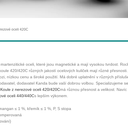
erezové oceli 420C
z martenzitické oceli, které jsou magnetické a mají vysokou tvrdost. Ro
oule 420/420C různých jakostí ocelových kuliček mají různé přesnosti
i, nízkou cenu a široké použití. Má dobré uplatnění v různých přísluše
odavatel, dodavatel Kanda bude vaší dobrou volbou. Specializujeme se
o
Koule z nerezové oceli 420/420C
má různou přesnost a velikost. Navíc 
zové oceli 440/440C
s lepším výkonem.
 mangan ≤ 1 %, křemík ≤ 1 %, P, S stopa
 temperovaná
ování)