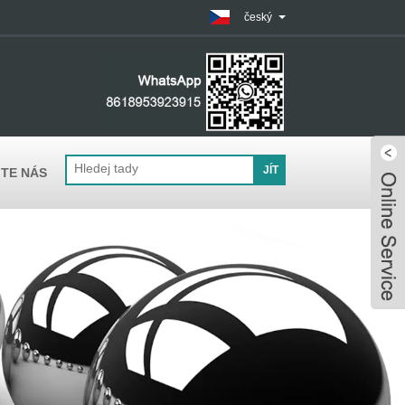
český
TE NÁS